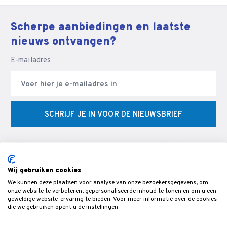
Scherpe aanbiedingen en laatste
nieuws ontvangen?
E-mailadres
SCHRIJF JE IN VOOR DE NIEUWSBRIEF
Wij gebruiken cookies
We kunnen deze plaatsen voor analyse van onze bezoekersgegevens, om
© Veldman Slijptechniek - Slijperij & specialist in CNC
onze website te verbeteren, gepersonaliseerde inhoud te tonen en om u een
geweldige website-ervaring te bieden. Voor meer informatie over de cookies
gereedschappen & snijgereedschap voor de bewerking van hout,-
die we gebruiken opent u de instellingen.
metaal- en kunststof.