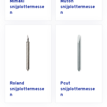
Mimaki
Mutoh
snijplottermesse
snijplottermesse
n
n
Roland
Pcut
snijplottermesse
snijplottermesse
n
n