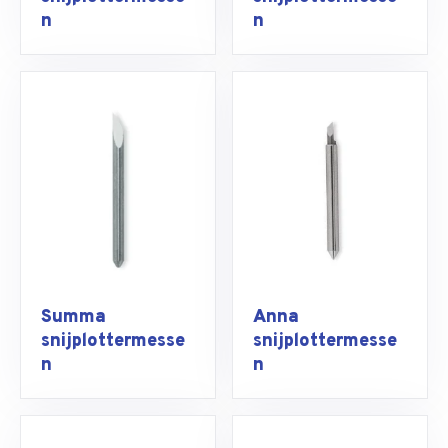
n
n
Summa
Anna
snijplottermesse
snijplottermesse
n
n