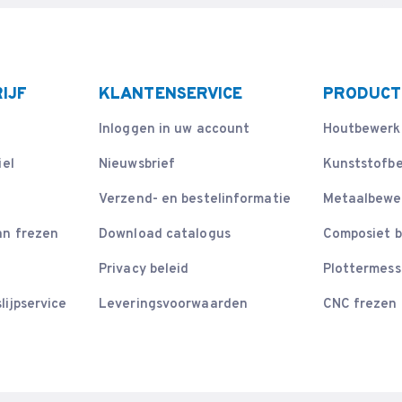
IJF
KLANTENSERVICE
PRODUCT
Inloggen in uw account
Houtbewerk
iel
Nieuwsbrief
Kunststofb
Verzend- en bestelinformatie
Metaalbewe
an frezen
Download catalogus
Composiet 
Privacy beleid
Plottermes
lijpservice
Leveringsvoorwaarden
CNC frezen