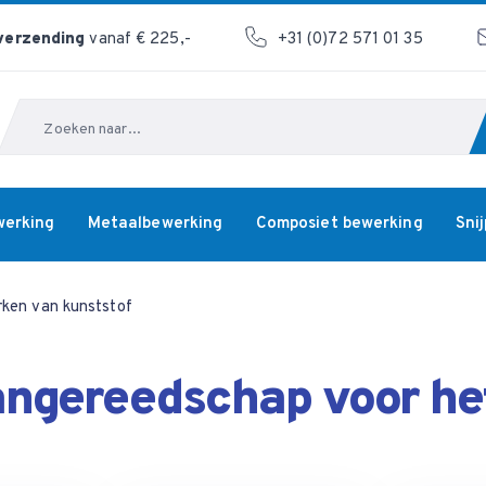
 verzending
vanaf € 225,-
+31 (0)72 571 01 35
Zoeken
werking
Metaalbewerking
Composiet bewerking
Sni
ken van kunststof
angereedschap voor he