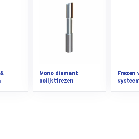
 &
Mono diamant
Frezen 
n
polijstfrezen
systee