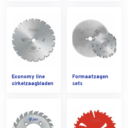
Economy line
Formaatzagen
cirkelzaagbladen
sets