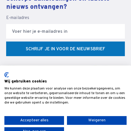
nieuws ontvangen?
E-mailadres
SCHRIJF JE IN VOOR DE NIEUWSBRIEF
Wij gebruiken cookies
We kunnen deze plaatsen voor analyse van onze bezoekersgegevens, om
© Veldman Slijptechniek - Slijperij & specialist in CNC
onze website te verbeteren, gepersonaliseerde inhoud te tonen en om u een
geweldige website-ervaring te bieden. Voor meer informatie over de cookies
gereedschappen & snijgereedschap voor de bewerking van hout,-
die we gebruiken opent u de instellingen.
metaal- en kunststof.
Accepteer alles
Weigeren