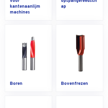
voor
opspangereedsch
kantenaanlijm
ap
machines
Boren
Bovenfrezen