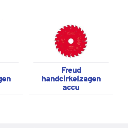
Freud
gen
handcirkelzagen
accu