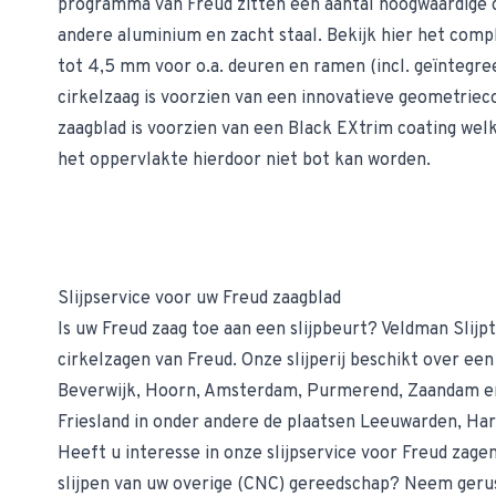
programma van Freud zitten een aantal hoogwaardige ci
andere aluminium en zacht staal.
Bekijk hier
het compl
tot 4,5 mm voor o.a. deuren en ramen (incl. geïntegree
cirkelzaag is voorzien van een innovatieve geometriec
zaagblad is voorzien van een Black EXtrim coating wel
het oppervlakte hierdoor niet bot kan worden.
Slijpservice voor uw Freud zaagblad
Is uw Freud zaag toe aan een slijpbeurt? Veldman Slijpt
cirkelzagen
van Freud. Onze slijperij beschikt over ee
Beverwijk, Hoorn, Amsterdam, Purmerend, Zaandam en 
Friesland in onder andere de plaatsen Leeuwarden, Har
Heeft u interesse in onze slijpservice voor Freud zage
slijpen van uw overige (CNC) gereedschap? Neem ger