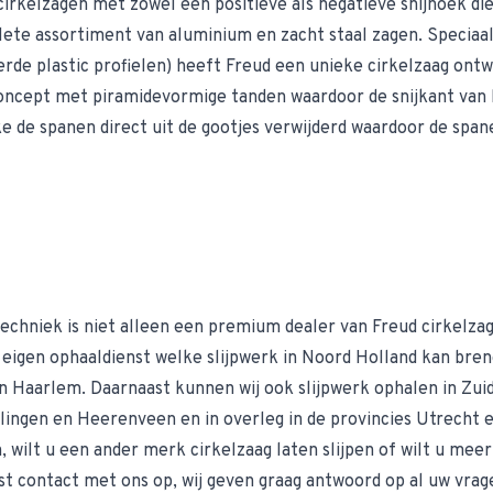
rkelzagen met zowel een positieve als negatieve snijhoek die
ete assortiment van aluminium en zacht staal zagen. Speciaa
rde plastic profielen) heeft Freud een unieke cirkelzaag ontw
oncept met piramidevormige tanden waardoor de snijkant van he
ke de spanen direct uit de gootjes verwijderd waardoor de spa
echniek is niet alleen een premium dealer van Freud cirkelzagen
n eigen ophaaldienst welke slijpwerk in Noord Holland kan bre
Haarlem. Daarnaast kunnen wij ook slijpwerk ophalen in Zuid
lingen en Heerenveen en in overleg in de provincies Utrecht 
n, wilt u een ander merk
cirkelzaag
laten slijpen of wilt u me
ust
contact met ons op
, wij geven graag antwoord op al uw vrag