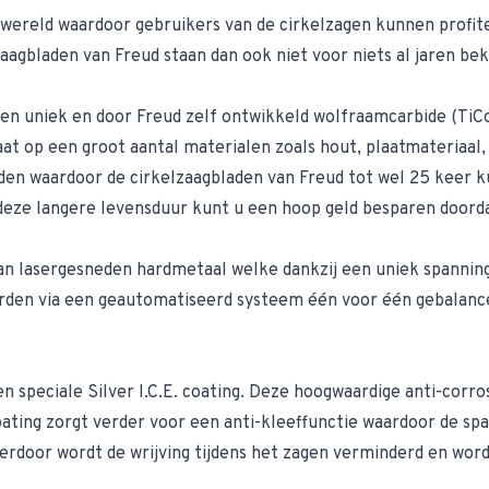
e wereld waardoor gebruikers van de cirkelzagen kunnen profit
aagbladen van Freud staan dan ook niet voor niets al jaren be
n uniek en door Freud zelf ontwikkeld wolfraamcarbide (TiCo 
aat op een groot aantal materialen zoals hout, plaatmateriaal
anden waardoor de cirkelzaagbladen van Freud tot wel 25 keer
j deze langere levensduur kunt u een hoop geld besparen doord
an lasergesneden hardmetaal welke dankzij een uniek spanning
rden via een geautomatiseerd systeem één voor één gebalancee
en speciale Silver I.C.E. coating. Deze hoogwaardige anti-corr
. coating zorgt verder voor een anti-kleeffunctie waardoor de 
erdoor wordt de wrijving tijdens het zagen verminderd en word