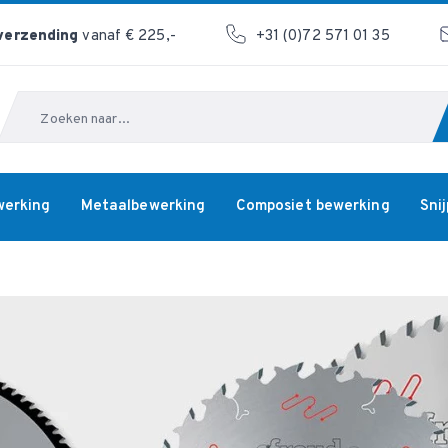
 verzending
vanaf € 225,-
+31 (0)72 571 01 35
Zoeken
werking
Metaalbewerking
Composiet bewerking
Sni