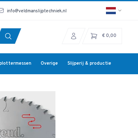
info@veldmanslijptechniek.nl
€ 0,00
jplottermessen
Overige
Slijperij & productie