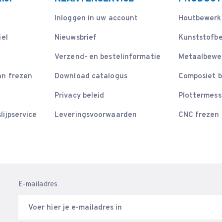
Inloggen in uw account
Houtbewerk
iel
Nieuwsbrief
Kunststofb
Verzend- en bestelinformatie
Metaalbewe
an frezen
Download catalogus
Composiet 
Privacy beleid
Plottermes
lijpservice
Leveringsvoorwaarden
CNC frezen
E-mailadres