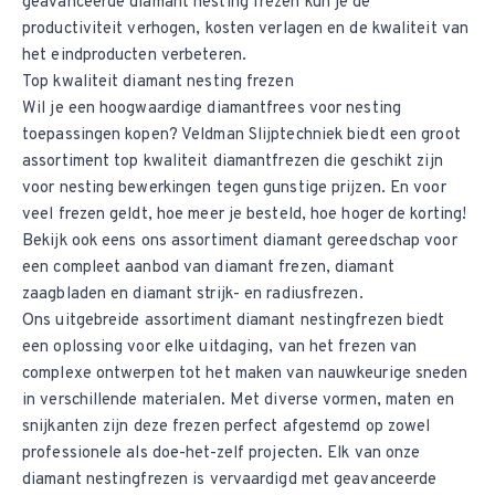
geavanceerde diamant nesting frezen kun je de
productiviteit verhogen, kosten verlagen en de kwaliteit van
het eindproducten verbeteren.
Top kwaliteit diamant nesting frezen
Wil je een hoogwaardige diamantfrees voor nesting
toepassingen kopen? Veldman Slijptechniek biedt een groot
assortiment top kwaliteit diamantfrezen die geschikt zijn
voor nesting bewerkingen tegen gunstige prijzen. En voor
veel frezen geldt, hoe meer je besteld, hoe hoger de korting!
Bekijk ook eens ons assortiment
diamant gereedschap
voor
een compleet aanbod van
diamant frezen
,
diamant
zaagbladen
en
diamant strijk- en radiusfrezen
.
Ons uitgebreide assortiment diamant nestingfrezen biedt
een oplossing voor elke uitdaging, van het frezen van
complexe ontwerpen tot het maken van nauwkeurige sneden
in verschillende materialen. Met diverse vormen, maten en
snijkanten zijn deze frezen perfect afgestemd op zowel
professionele als doe-het-zelf projecten. Elk van onze
diamant nestingfrezen is vervaardigd met geavanceerde