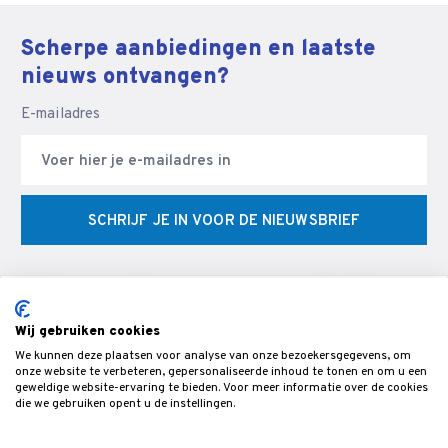
Scherpe aanbiedingen en laatste
nieuws ontvangen?
E-mailadres
SCHRIJF JE IN VOOR DE NIEUWSBRIEF
Wij gebruiken cookies
We kunnen deze plaatsen voor analyse van onze bezoekersgegevens, om
© Veldman Slijptechniek - Slijperij & specialist in CNC
onze website te verbeteren, gepersonaliseerde inhoud te tonen en om u een
geweldige website-ervaring te bieden. Voor meer informatie over de cookies
gereedschappen & snijgereedschap voor de bewerking van hout,-
die we gebruiken opent u de instellingen.
metaal- en kunststof.