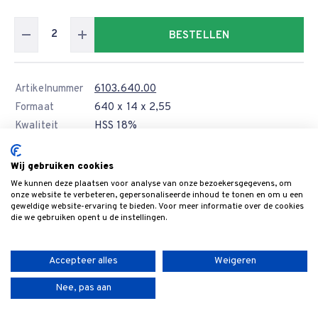
BESTELLEN
Artikelnummer
6103.640.00
Formaat
640 x 14 x 2,55
Kwaliteit
HSS 18%
Levertijd
Wij gebruiken cookies
Prijs
€ 50,70
We kunnen deze plaatsen voor analyse van onze bezoekersgegevens, om
12 of meer
€ 45,63
onze website te verbeteren, gepersonaliseerde inhoud te tonen en om u een
geweldige website-ervaring te bieden. Voor meer informatie over de cookies
die we gebruiken opent u de instellingen.
BESTELLEN
Accepteer alles
Weigeren
Artikelnummer
6103.710.00
Nee, pas aan
Formaat
710 x 14 x 2,55