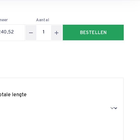
meer
Aantal
240,52
BESTELLEN
otale lengte