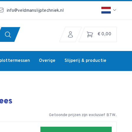
info@veldmanslijptechniek.nl
€ 0,00
jplottermessen
Overige
Slijperij & productie
rees
Getoonde prijzen zijn exclusief BTW.