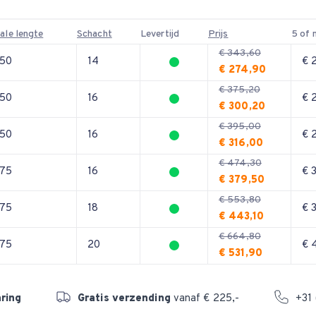
ale lengte
Schacht
Levertijd
Prijs
5 of 
€ 343,60
150
14
€ 
€ 274,90
€ 375,20
150
16
€ 
€ 300,20
€ 395,00
150
16
€ 
€ 316,00
€ 474,30
175
16
€ 
€ 379,50
€ 553,80
175
18
€ 
€ 443,10
€ 664,80
175
20
€ 
€ 531,90
aring
Gratis verzending
vanaf € 225,-
+31 