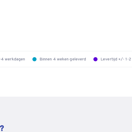
 2-4 werkdagen
Binnen 4 weken geleverd
Levertijd +/- 1-
n?