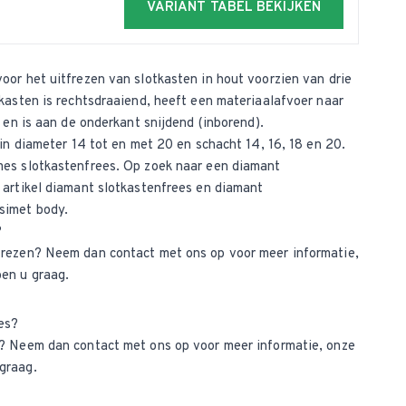
VARIANT TABEL BEKIJKEN
oor het uitfrezen van slotkasten in hout voorzien van drie
tkasten is rechtsdraaiend, heeft een materiaalafvoer naar
d en is aan de onderkant snijdend (inborend).
 in diameter 14 tot en met 20 en schacht 14, 16, 18 en 20.
es slotkastenfrees
. Op zoek naar een diamant
 artikel
diamant slotkastenfrees
en
diamant
simet body
.
?
nfrezen? Neem dan
contact met ons op
voor meer informatie,
en u graag.
es?
ct? Neem dan
contact met ons op
voor meer informatie, onze
graag.