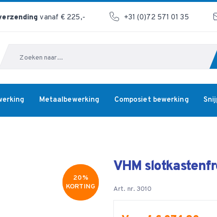
 verzending
vanaf € 225,-
+31 (0)72 571 01 35
Zoeken
werking
Metaalbewerking
Composiet bewerking
Sni
VHM slotkastenf
20%
20%
KORTING
KORTING
Art. nr. 3010