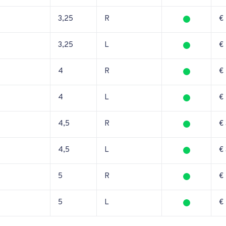
3,25
R
€
3,25
L
€
4
R
€
4
L
€
4,5
R
€
4,5
L
€
5
R
€
5
L
€