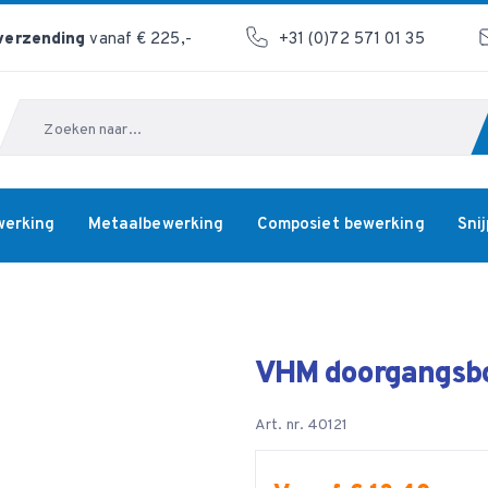
 verzending
vanaf € 225,-
+31 (0)72 571 01 35
Zoeken
werking
Metaalbewerking
Composiet bewerking
Sni
VHM doorgangsb
Art. nr. 40121