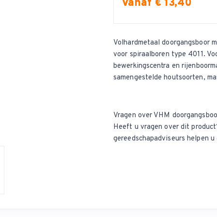
Vanaf € 13,40
Volhardmetaal doorgangsboor m
voor
spiraalboren type 4011
. V
bewerkingscentra en rijenboorma
samengestelde houtsoorten, mas
Vragen over VHM doorgangsboo
Heeft u vragen over dit produ
gereedschapadviseurs helpen u 