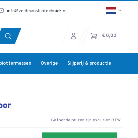
info@veldmanslijptechniek.nl
€ 0,00
jplottermessen
Overige
Slijperij & productie
oor
Getoonde prijzen zijn exclusief BTW.