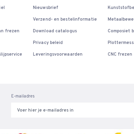
iel
Nieuwsbrief
Kunststofb
Verzend- en bestelinformatie
Metaalbewe
an frezen
Download catalogus
Composiet 
Privacy beleid
Plottermes
lijpservice
Leveringsvoorwaarden
CNC frezen
E-mailadres