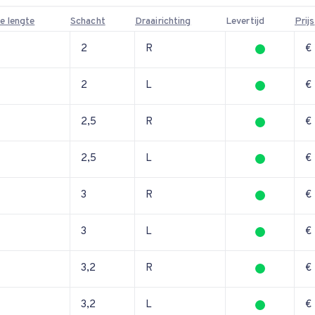
e lengte
Schacht
Draairichting
Levertijd
Prijs
9
2
R
€
9
2
L
€
2,5
R
€
2,5
L
€
3
R
€
3
L
€
3,2
R
€
3,2
L
€