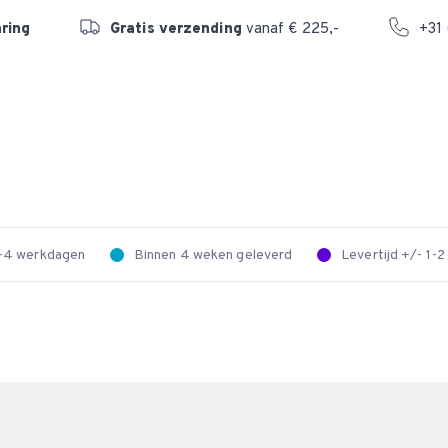
aring
Gratis verzending
vanaf € 225,-
+31 
 2-4 werkdagen
Binnen 4 weken geleverd
Levertijd +/- 1-