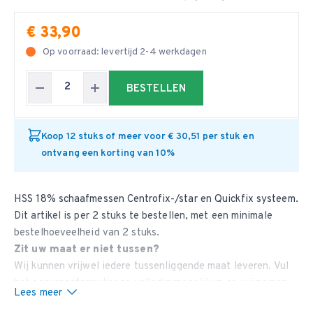
€ 33,90
Op voorraad: levertijd 2-4 werkdagen
BESTELLEN
Koop 12 stuks of meer voor € 30,51 per stuk en
ontvang een korting van 10%
HSS 18% schaafmessen Centrofix-/star en Quickfix systeem.
Dit artikel is per 2 stuks te bestellen, met een minimale
bestelhoeveelheid van 2 stuks.
Zit uw maat er niet tussen?
Wij kunnen vrijwel iedere tussenliggende maat leveren. Vul
het aanvraagformulier
zo volledig mogelijk in en wij nemen
Lees meer
contact met u op.