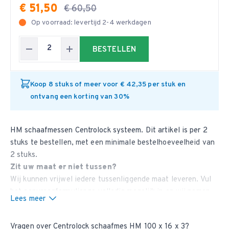
€ 51,50
€ 60,50
Op voorraad: levertijd 2-4 werkdagen
BESTELLEN
Koop 8 stuks of meer voor € 42,35 per stuk en
ontvang een korting van 30%
HM schaafmessen Centrolock systeem. Dit artikel is per 2
stuks te bestellen, met een minimale bestelhoeveelheid van
2 stuks.
Zit uw maat er niet tussen?
Wij kunnen vrijwel iedere tussenliggende maat leveren. Vul
het aanvraagformulier
zo volledig mogelijk in en wij nemen
Lees meer
contact met u op.
Vragen over Centrolock schaafmes HM 100 x 16 x 3?