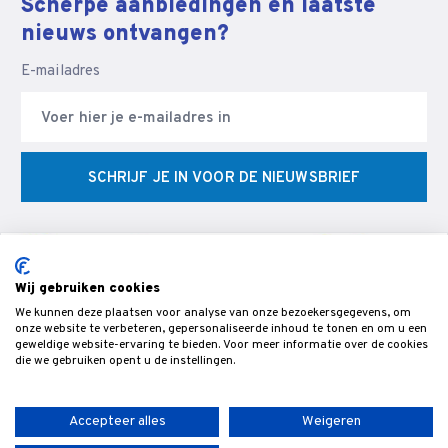
Scherpe aanbiedingen en laatste
nieuws ontvangen?
E-mailadres
SCHRIJF JE IN VOOR DE NIEUWSBRIEF
Wij gebruiken cookies
We kunnen deze plaatsen voor analyse van onze bezoekersgegevens, om
© Veldman Slijptechniek - Slijperij & specialist in CNC
onze website te verbeteren, gepersonaliseerde inhoud te tonen en om u een
geweldige website-ervaring te bieden. Voor meer informatie over de cookies
gereedschappen & snijgereedschap voor de bewerking van hout,-
die we gebruiken opent u de instellingen.
metaal- en kunststof.
Accepteer alles
Weigeren