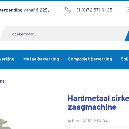
 verzending
vanaf € 225,-
+31 (0)72 571 01 35
Zoeken
werking
Metaalbewerking
Composiet bewerking
Sni
ine
Hardmetaal cirke
zaagmachine
Art. nr. 10252.250.04