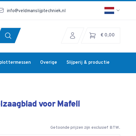
info@veldmanslijptechniek.nl
€ 0,00
jplottermessen
Overige
Slijperij & productie
lzaagblad voor Mafell
Getoonde prijzen zijn exclusief BTW.