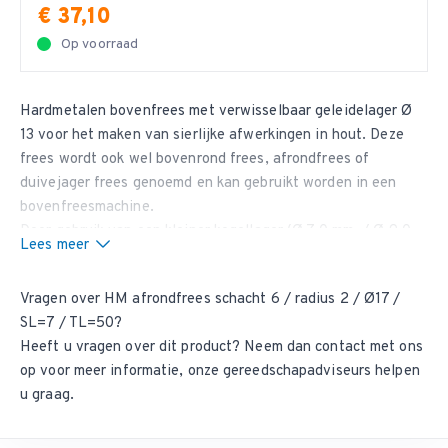
€ 37,10
Op voorraad
Hardmetalen bovenfrees met verwisselbaar geleidelager Ø
13 voor het maken van sierlijke afwerkingen in hout. Deze
frees wordt ook wel bovenrond frees, afrondfrees of
duivejager frees genoemd en kan gebruikt worden in een
bovenfreesmachine.
Door gebruik van een kleiner kogellager (Ø 7,0 mm. / Ø 9,0
Lees meer
mm. / Ø 10,0 mm.) op de frees kan deze ook gebruikt worden
voor het maken van een duivejagerprofiel.
Vragen over HM afrondfrees schacht 6 / radius 2 / Ø17 /
Vragen over afrondfrezen?
SL=7 / TL=50?
Heeft u vragen over deze duivejager profielfrees? Neem dan
Heeft u vragen over dit product? Neem dan
contact met ons
contact met ons op
voor meer informatie, onze
op
voor meer informatie, onze gereedschapadviseurs helpen
gereedschapadviseurs helpen u graag.
u graag.