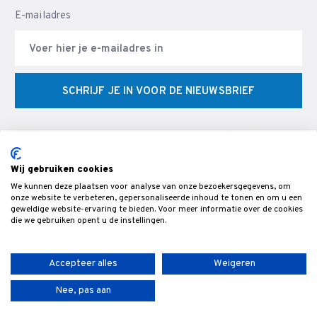
E-mailadres
SCHRIJF JE IN VOOR DE NIEUWSBRIEF
Wij gebruiken cookies
We kunnen deze plaatsen voor analyse van onze bezoekersgegevens, om
© Veldman Slijptechniek - Slijperij & specialist in CNC
onze website te verbeteren, gepersonaliseerde inhoud te tonen en om u een
geweldige website-ervaring te bieden. Voor meer informatie over de cookies
gereedschappen & snijgereedschap voor de bewerking van hout,-
die we gebruiken opent u de instellingen.
metaal- en kunststof.
Accepteer alles
Weigeren
Nee, pas aan
Algemene voorwaarden
Privacybeleid
Sitemap