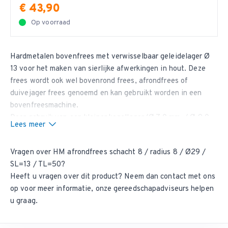
€ 43,90
Op voorraad
Hardmetalen bovenfrees met verwisselbaar geleidelager Ø
13 voor het maken van sierlijke afwerkingen in hout. Deze
frees wordt ook wel bovenrond frees, afrondfrees of
duivejager frees genoemd en kan gebruikt worden in een
bovenfreesmachine.
Door gebruik van een kleiner kogellager (Ø 7,0 mm. / Ø 9,0
Lees meer
mm. / Ø 10,0 mm.) op de frees kan deze ook gebruikt worden
voor het maken van een duivejagerprofiel.
Vragen over HM afrondfrees schacht 8 / radius 8 / Ø29 /
Vragen over afrondfrezen?
SL=13 / TL=50?
Heeft u vragen over deze duivejager profielfrees? Neem dan
Heeft u vragen over dit product? Neem dan
contact met ons
contact met ons op
voor meer informatie, onze
op
voor meer informatie, onze gereedschapadviseurs helpen
gereedschapadviseurs helpen u graag.
u graag.