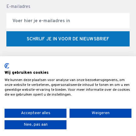
E-mailadres
SCHRIJF JE IN VOOR DE NIEUWSBRIEF
Wij gebruiken cookies
We kunnen deze plaatsen voor analyse van onze bezoekersgegevens, om
© Veldman Slijptechniek - Slijperij & specialist in CNC
onze website te verbeteren, gepersonaliseerde inhoud te tonen en om u een
geweldige website-ervaring te bieden. Voor meer informatie over de cookies
gereedschappen & snijgereedschap voor de bewerking van hout,-
die we gebruiken opent u de instellingen.
metaal- en kunststof.
Accepteer alles
Weigeren
Nee, pas aan
Algemene voorwaarden
Privacybeleid
Sitemap