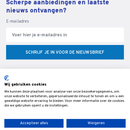
Scherpe aanbiedingen en laatste
nieuws ontvangen?
E-mailadres
SCHRIJF JE IN VOOR DE NIEUWSBRIEF
Wij gebruiken cookies
We kunnen deze plaatsen voor analyse van onze bezoekersgegevens, om
© Veldman Slijptechniek - Slijperij & specialist in CNC
onze website te verbeteren, gepersonaliseerde inhoud te tonen en om u een
geweldige website-ervaring te bieden. Voor meer informatie over de cookies
gereedschappen & snijgereedschap voor de bewerking van hout,-
die we gebruiken opent u de instellingen.
metaal- en kunststof.
Accepteer alles
Weigeren