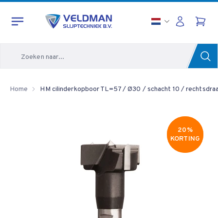
Zoeken
Home
HM cilinderkopboor TL=57 / Ø30 / schacht 10 / rechtsdra
20%
20%
KORTING
KORTING