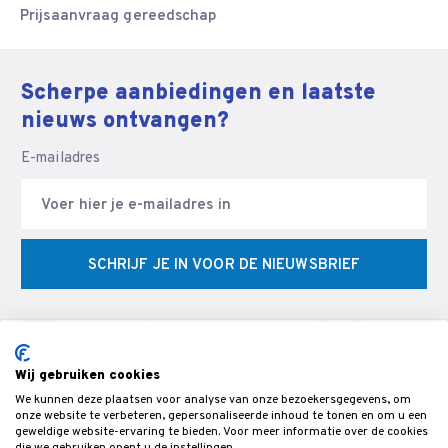
Prijsaanvraag gereedschap
Scherpe aanbiedingen en laatste
nieuws ontvangen?
E-mailadres
SCHRIJF JE IN VOOR DE NIEUWSBRIEF
Wij gebruiken cookies
We kunnen deze plaatsen voor analyse van onze bezoekersgegevens, om
© Veldman Slijptechniek - Slijperij & specialist in CNC
onze website te verbeteren, gepersonaliseerde inhoud te tonen en om u een
geweldige website-ervaring te bieden. Voor meer informatie over de cookies
gereedschappen & snijgereedschap voor de bewerking van hout,-