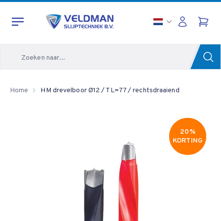
Zoeken
Home
HM drevelboor Ø12 / TL=77 / rechtsdraaiend
20%
20%
KORTING
KORTING