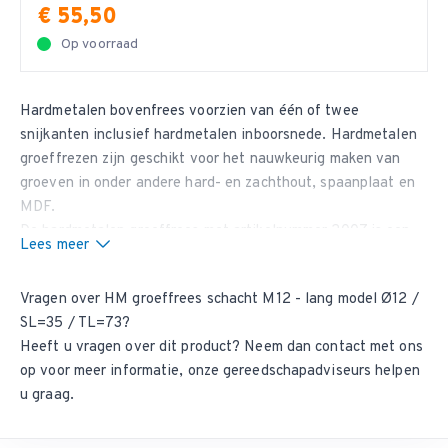
€ 55,50
Op voorraad
Hardmetalen
bovenfrees
voorzien van één of twee
snijkanten inclusief hardmetalen inboorsnede. Hardmetalen
groeffrezen zijn geschikt voor het nauwkeurig maken van
groeven in onder andere hard- en zachthout, spaanplaat en
MDF.
De hardmetalen groeffrees met artikelnummer 2007 is een
Lees meer
lang model met een schacht van M12 binnendraad en is
verkrijgbaar is een groot aantal diameters en snijlengte 35.
Vragen over HM groeffrees schacht M12 - lang model Ø12 /
De totale lengte van de groeffrees is 73 millimeter. Z=2 +
SL=35 / TL=73?
HM Inboorsnede.
Heeft u vragen over dit product? Neem dan
contact met ons
op
voor meer informatie, onze gereedschapadviseurs helpen
u graag.