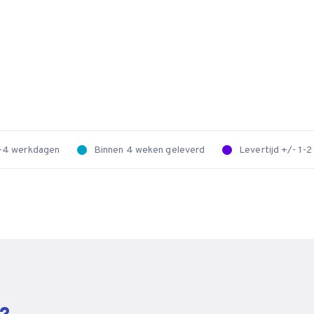
 2-4 werkdagen
Binnen 4 weken geleverd
Levertijd +/- 1-