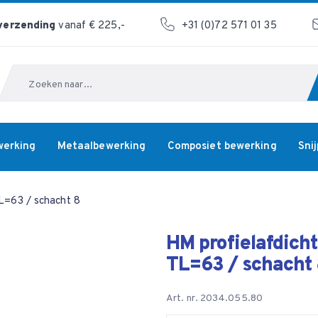
 verzending
vanaf € 225,-
+31 (0)72 571 01 35
Zoeken
werking
Metaalbewerking
Composiet bewerking
Sni
TL=63 / schacht 8
HM profielafdicht
TL=63 / schacht
Art. nr. 2034.055.80