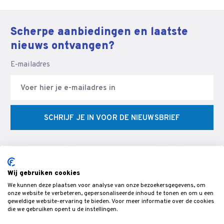
Scherpe aanbiedingen en laatste
nieuws ontvangen?
E-mailadres
SCHRIJF JE IN VOOR DE NIEUWSBRIEF
Wij gebruiken cookies
We kunnen deze plaatsen voor analyse van onze bezoekersgegevens, om
© Veldman Slijptechniek - Slijperij & specialist in CNC
onze website te verbeteren, gepersonaliseerde inhoud te tonen en om u een
geweldige website-ervaring te bieden. Voor meer informatie over de cookies
gereedschappen & snijgereedschap voor de bewerking van hout,-
die we gebruiken opent u de instellingen.
metaal- en kunststof.