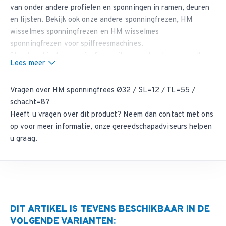
van onder andere profielen en sponningen in ramen, deuren
en lijsten. Bekijk ook onze andere
sponningfrezen
,
HM
wisselmes sponningfrezen
en
HM wisselmes
sponningfrezen
voor spilfreesmachines.
Standaard is de sponningfrees uitgevoerd met verwisselbaar
Lees meer
geleidelager Ø 13 (sponningdiepte 9,5 mm.). Door middel van
monteren andere maat kogellager (diameter 7, 10, 19, 20, 22,
Vragen over HM sponningfrees Ø32 / SL=12 / TL=55 /
24, 26, 28, 30, 32) diverse sponningbreedtes mogelijk. Zie
schacht=8?
ons artikelnummer 9004.
Heeft u vragen over dit product? Neem dan
contact met ons
op
voor meer informatie, onze gereedschapadviseurs helpen
u graag.
DIT ARTIKEL IS TEVENS BESCHIKBAAR IN DE
VOLGENDE VARIANTEN: