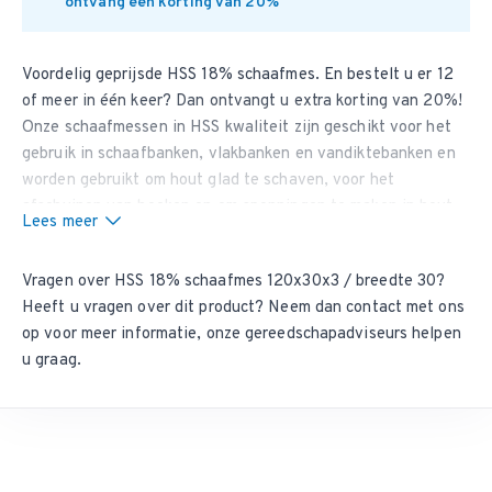
ontvang een korting van 20%
Voordelig geprijsde HSS 18%
schaafmes
. En bestelt u er 12
of meer in één keer? Dan ontvangt u extra korting van 20%!
Onze schaafmessen in HSS kwaliteit zijn geschikt voor het
gebruik in schaafbanken, vlakbanken en vandiktebanken en
worden gebruikt om hout glad te schaven, voor het
afschuinen van hoeken en om sponningen te maken in hout.
Lees meer
Bent u op zoek naar schaafmessen die extra lang scherp
bljiven? Bestel dan uw
schaafmessen in HM kwaliteit
, deze
Vragen over HSS 18% schaafmes 120x30x3 / breedte 30?
blijven tot wel 4 keer langer scherp dan schaafmessen in
Heeft u vragen over dit product? Neem dan
contact met ons
HSS 18% kwailteit. Dit artikel heeft een minimale
op
voor meer informatie, onze gereedschapadviseurs helpen
bestelhoeveelheid van 2 stuks.
u graag.
Zit uw maat er niet tussen?
Wij kunnen vrijwel iedere tussenliggende maat leveren. Vul
het aanvraagformulier
zo volledig mogelijk in en wij nemen
contact met u op.