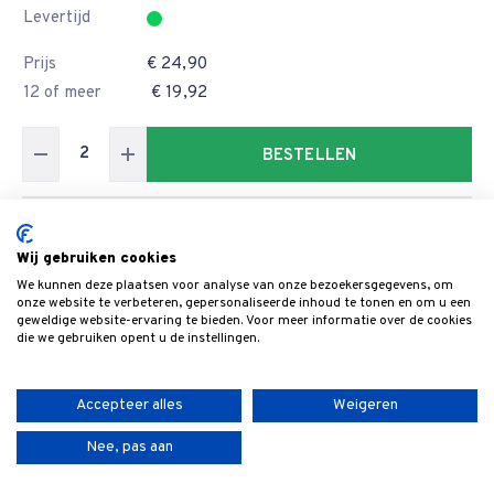
Levertijd
Prijs
€ 24,90
12 of meer
€ 19,92
BESTELLEN
Artikelnummer
6100.500.35
Wij gebruiken cookies
Formaat
500x35x3
We kunnen deze plaatsen voor analyse van onze bezoekersgegevens, om
Breedte
35
onze website te verbeteren, gepersonaliseerde inhoud te tonen en om u een
geweldige website-ervaring te bieden. Voor meer informatie over de cookies
Levertijd
die we gebruiken opent u de instellingen.
Prijs
€ 26,60
12 of meer
€ 21,28
Accepteer alles
Weigeren
Nee, pas aan
BESTELLEN