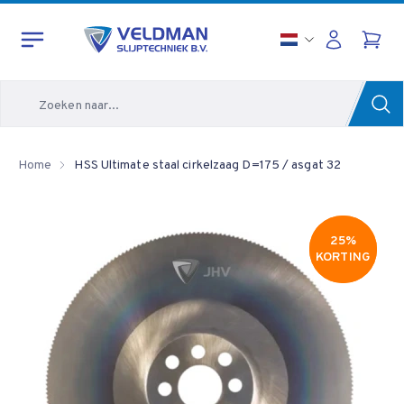
Zoeken
Home
HSS Ultimate staal cirkelzaag D=175 / asgat 32
25%
25%
KORTING
KORTING