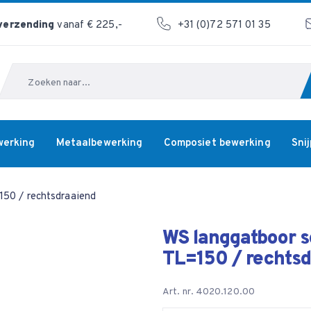
 verzending
vanaf € 225,-
+31 (0)72 571 01 35
Zoeken
werking
Metaalbewerking
Composiet bewerking
Sni
150 / rechtsdraaiend
WS langgatboor s
TL=150 / rechts
Art. nr. 4020.120.00