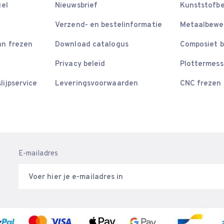
iel
Nieuwsbrief
Kunststofb
Verzend- en bestelinformatie
Metaalbewe
an frezen
Download catalogus
Composiet 
Privacy beleid
Plottermes
lijpservice
Leveringsvoorwaarden
CNC frezen
E-mailadres