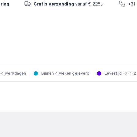
aring
Gratis verzending
vanaf € 225,-
+31 
 2-4 werkdagen
Binnen 4 weken geleverd
Levertijd +/- 1-