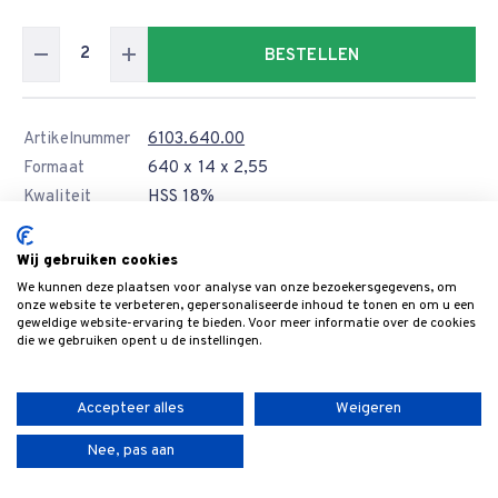
BESTELLEN
Artikelnummer
6103.640.00
Formaat
640 x 14 x 2,55
Kwaliteit
HSS 18%
Levertijd
Wij gebruiken cookies
Prijs
€ 50,70
We kunnen deze plaatsen voor analyse van onze bezoekersgegevens, om
12 of meer
€ 45,63
onze website te verbeteren, gepersonaliseerde inhoud te tonen en om u een
geweldige website-ervaring te bieden. Voor meer informatie over de cookies
die we gebruiken opent u de instellingen.
BESTELLEN
Accepteer alles
Weigeren
Artikelnummer
6103.710.00
Nee, pas aan
Formaat
710 x 14 x 2,55