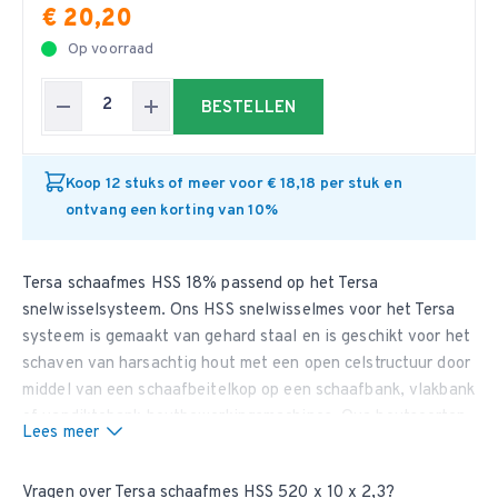
€ 20,20
Op voorraad
BESTELLEN
Koop 12 stuks of meer voor € 18,18 per stuk en
ontvang een korting van 10%
Tersa schaafmes HSS 18% passend op het Tersa
snelwisselsysteem. Ons HSS snelwisselmes voor het Tersa
systeem is gemaakt van gehard staal en is geschikt voor het
schaven van harsachtig hout met een open celstructuur door
middel van een schaafbeitelkop op een schaafbank, vlakbank
of vandiktebank houtbewerkingsmachines. Qua houtsoorten
Lees meer
kunt u hierbij denken aan hout van de Zilverspar,
Dwergcipres, Ceder, Cipres, Lariks, Den, Douglasspar,
Vragen over Tersa schaafmes HSS 520 x 10 x 2,3?
Kustsequoia, Levensboom, Hemlockspar en hout van bomen