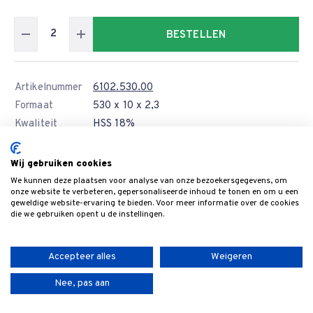
BESTELLEN
Artikelnummer
6102.530.00
Formaat
530 x 10 x 2,3
Kwaliteit
HSS 18%
Levertijd
Wij gebruiken cookies
Prijs
€ 20,40
We kunnen deze plaatsen voor analyse van onze bezoekersgegevens, om
12 of meer
€ 18,36
onze website te verbeteren, gepersonaliseerde inhoud te tonen en om u een
geweldige website-ervaring te bieden. Voor meer informatie over de cookies
die we gebruiken opent u de instellingen.
BESTELLEN
Accepteer alles
Weigeren
Artikelnummer
6102.540.00
Nee, pas aan
Formaat
540 x 10 x 2,3