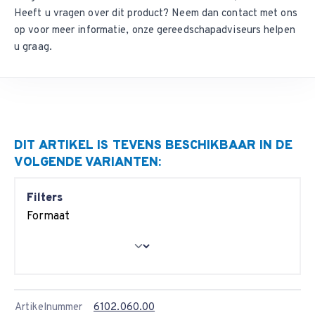
Heeft u vragen over dit product? Neem dan
contact met ons
Tersa systeem HM schaafmessen
. Dit tersa mes is per 2
op
voor meer informatie, onze gereedschapadviseurs helpen
stuks te bestellen, met een minimale bestelhoeveelheid van
u graag.
2 stuks.
Tersa mes op maat gemaakt
Wij kunnen vrijwel iedere tussenliggende maat Tersa mes
leveren. Vul
het aanvraagformulier
zo volledig mogelijk in en
wij nemen contact met u op.
DIT ARTIKEL IS TEVENS BESCHIKBAAR IN DE
VOLGENDE VARIANTEN:
Filters
Formaat
Artikelnummer
6102.060.00