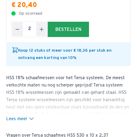
€ 20,40
Op voorraad
BESTELLEN
Koop 12 stuks of meer voor € 18,36 per stuk en
ontvang een korting van 10%
HSS 18% schaafmessen voor het Tersa systeem. De meest
verkochte maten nu nog scherper geprijsd! Tersa systeem
HSS 18% wisselmessen zijn gemaakt van gehard staal. HSS
Tersa systeem wisselmessen zijn geschikt voor harsachtig
hout met een open celstructuur zoals bijvoorbeeld de den en
de zilverspar. De Tersa schaafmessen met HSS kwaliteit zijn
Lees meer
de meest gebruikte messen voor het populaire Tersa
systeem.
Vragen over Tersa schaafmes HSS 530 x 10 x 2,3?
Wij leveren ook
Tersa systeem HSS M42 schaafmessen
en