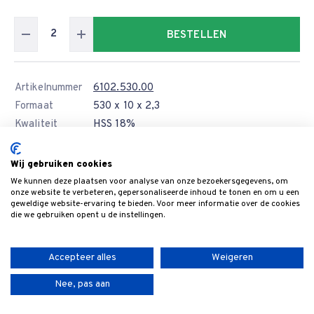
BESTELLEN
Artikelnummer
6102.530.00
Formaat
530 x 10 x 2,3
Kwaliteit
HSS 18%
Levertijd
Wij gebruiken cookies
Prijs
€ 20,40
We kunnen deze plaatsen voor analyse van onze bezoekersgegevens, om
12 of meer
€ 18,36
onze website te verbeteren, gepersonaliseerde inhoud te tonen en om u een
geweldige website-ervaring te bieden. Voor meer informatie over de cookies
die we gebruiken opent u de instellingen.
BESTELLEN
Accepteer alles
Weigeren
Artikelnummer
6102.540.00
Nee, pas aan
Formaat
540 x 10 x 2,3