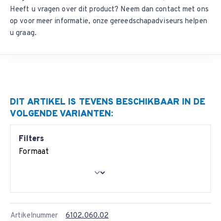
Heeft u vragen over dit product? Neem dan
contact met ons
van 2 stuks.
op
voor meer informatie, onze gereedschapadviseurs helpen
Tersa mes op maat gemaakt
u graag.
Wij kunnen vrijwel iedere tussenliggende maat Tersa mes
leveren. Vul
het aanvraagformulier
zo volledig mogelijk in en
wij nemen contact met u op.
DIT ARTIKEL IS TEVENS BESCHIKBAAR IN DE
VOLGENDE VARIANTEN:
Filters
Formaat
Artikelnummer
6102.060.02