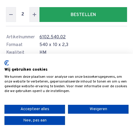
BESTELLEN
Artikelnummer
6102.540.02
Formaat
540 x 10 x 2,3
Kwaliteit
HM
Levertijd
Wij gebruiken cookies
Prijs
€ 209,10
€ 245,90
We kunnen deze plaatsen voor analyse van onze bezoekersgegevens, om
8 of meer
€ 172,13
onze website te verbeteren, gepersonaliseerde inhoud te tonen en om u een
geweldige website-ervaring te bieden. Voor meer informatie over de cookies
die we gebruiken opent u de instellingen.
BESTELLEN
Accepteer alles
Weigeren
Artikelnummer
6102.600.02
Nee, pas aan
Formaat
600 x 10 x 2,3