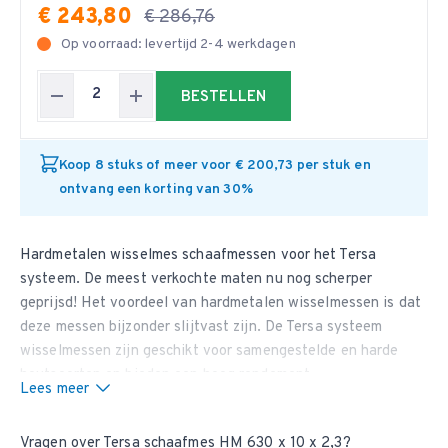
€ 243,80
€ 286,76
Op voorraad: levertijd 2-4 werkdagen
BESTELLEN
Koop 8 stuks of meer voor € 200,73 per stuk en
ontvang een korting van 30%
Hardmetalen wisselmes schaafmessen voor het Tersa
systeem. De meest verkochte maten nu nog scherper
geprijsd! Het voordeel van hardmetalen wisselmessen is dat
deze messen bijzonder slijtvast zijn. De Tersa systeem
wisselmessen zijn geschikt voor samengestelde en harde
houtsoorten en bieden een hoog rendement.
Lees meer
Wij leveren ook
Tersa systeem HSS 18% schaafmessen
en
Tersa systeem HSS M42 schaafmessen
. Dit Tersa mes is per
Vragen over Tersa schaafmes HM 630 x 10 x 2,3?
2 stuks te bestellen, met een minimale bestelhoeveelheid