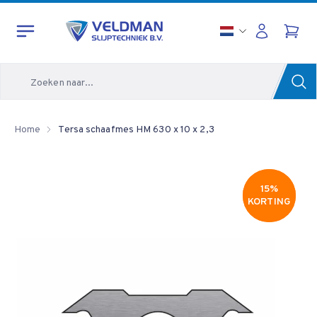
Zoeken
Home
Tersa schaafmes HM 630 x 10 x 2,3
15%
15%
KORTING
KORTING