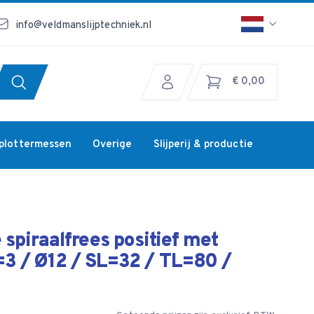
info@veldmanslijptechniek.nl
€ 0,00
jplottermessen
Overige
Slijperij & productie
spiraalfrees positief met
3 / Ø12 / SL=32 / TL=80 /