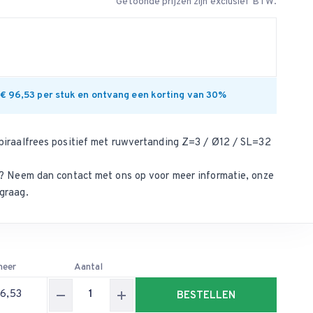
Getoonde prijzen zijn exclusief BTW.
 € 96,53 per stuk en ontvang een korting van 30%
piraalfrees positief met ruwvertanding Z=3 / Ø12 / SL=32
ct? Neem dan
contact met ons op
voor meer informatie, onze
graag.
meer
Aantal
96,53
BESTELLEN