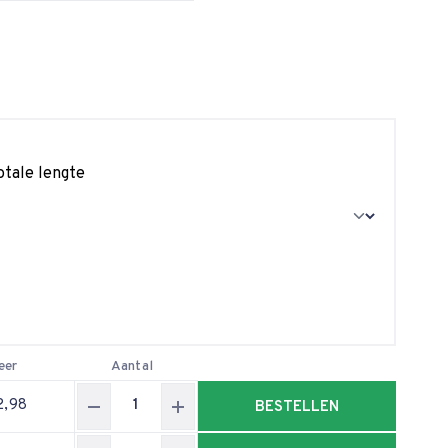
otale lengte
eer
Aantal
2,98
BESTELLEN