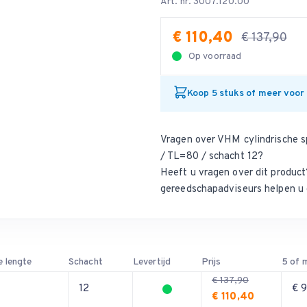
Art. nr. 3007.120.00
€ 110,40
€ 137,90
Op voorraad
Koop 5 stuks of meer voor
Vragen over VHM cylindrische s
/ TL=80 / schacht 12?
Heeft u vragen over dit produ
gereedschapadviseurs helpen u 
e lengte
Schacht
Levertijd
Prijs
5 of 
€ 137,90
12
€ 
€ 110,40