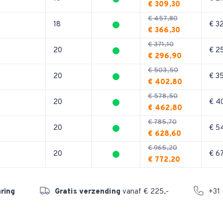
€ 309,30
€ 457,80
18
€ 3
€ 366,30
€ 371,10
20
€ 2
€ 296,90
€ 503,50
20
€ 3
€ 402,80
€ 578,50
20
€ 4
€ 462,80
€ 785,70
0
20
€ 5
€ 628,60
€ 965,20
0
20
€ 6
€ 772,20
aring
Gratis verzending
vanaf € 225,-
+31 