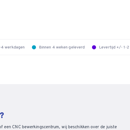
 2-4 werkdagen
Binnen 4 weken geleverd
Levertijd +/- 1-
n?
of een CNC bewerkingscentrum, wij beschikken over de juiste