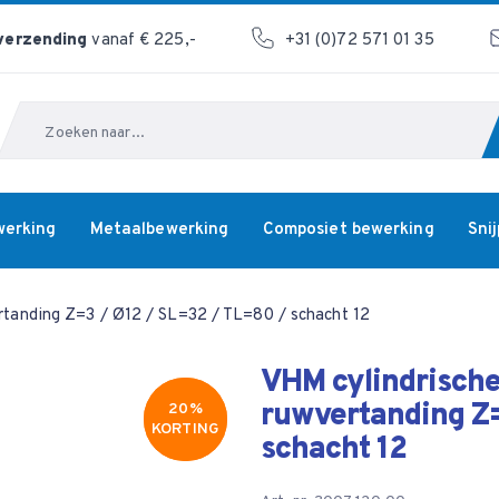
 verzending
vanaf € 225,-
+31 (0)72 571 01 35
Zoeken
werking
Metaalbewerking
Composiet bewerking
Sni
ertanding Z=3 / Ø12 / SL=32 / TL=80 / schacht 12
VHM cylindrische 
ruwvertanding Z=
20%
20%
KORTING
KORTING
schacht 12