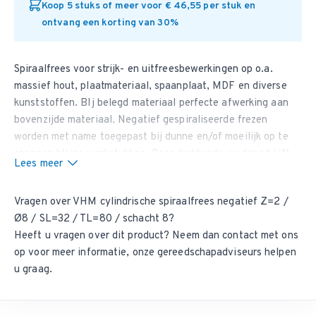
Koop 5 stuks of meer voor € 46,55 per stuk en
ontvang een korting van 30%
Spiraalfrees voor strijk- en uitfreesbewerkingen op o.a.
massief hout, plaatmateriaal, spaanplaat, MDF en diverse
kunststoffen. BIj belegd materiaal perfecte afwerking aan
bovenzijde materiaal. Negatief gespiraliseerde frezen
worden met name toegepast bij dunne en/of moeilijk op te
spannen kleine werkstukken. Door drukkende werking blijft
Lees meer
werkstuk beter op zijn plaats. Ook zeer geschikt voor het
nabewerken (nafrezen / schoonfrezen) na het voorbewerken
Vragen over VHM cylindrische spiraalfrees negatief Z=2 /
met ruwfrees.
Ø8 / SL=32 / TL=80 / schacht 8?
Volhardmetaal cylindrische spiraalfrees (schlichtfrees)
Heeft u vragen over dit product? Neem dan
contact met ons
Twee snijkanten
op
voor meer informatie, onze gereedschapadviseurs helpen
Rechtsdraaiend
u graag.
Negatief gespiraliseerd
Materiaalafvoer naar beneden
Onderkant snijdend (inborend)