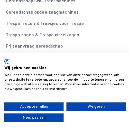
Gereedschap CNC freesmachines
Gereedschap opdeelzaagmachines
Trespa frezen & freesjes voor Trespa
Trespa zagen & Trespa cirkelzagen
Prijsaanvraag gereedschap
Scherpe aanbiedingen en laatste
Wij gebruiken cookies
We kunnen deze plaatsen voor analyse van onze bezoekersgegevens, om
nieuws ontvangen?
onze website te verbeteren, gepersonaliseerde inhoud te tonen en om u een
geweldige website-ervaring te bieden. Voor meer informatie over de cookies
E-mailadres
die we gebruiken opent u de instellingen.
Accepteer alles
Weigeren
Nee, pas aan
SCHRIJF JE IN VOOR DE NIEUWSBRIEF