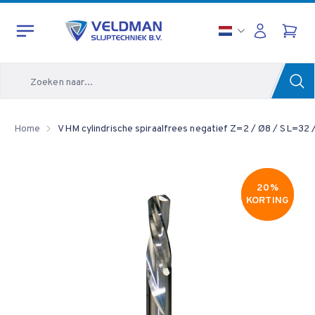
Zoeken
Home
VHM cylindrische spiraalfrees negatief Z=2 / Ø8 / SL=32 
20%
20%
KORTING
KORTING