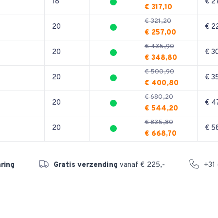
18
€ 2
€ 317,10
€ 321,20
20
€ 2
€ 257,00
€ 435,90
20
€ 3
€ 348,80
€ 500,90
20
€ 3
€ 400,80
€ 680,20
0
20
€ 4
€ 544,20
€ 835,80
0
20
€ 5
€ 668,70
aring
Gratis verzending
vanaf € 225,-
+31 