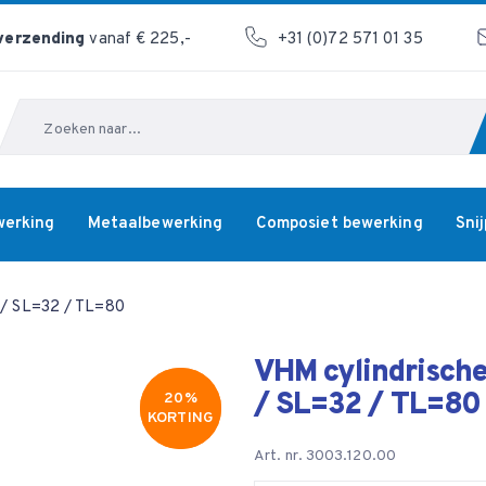
 verzending
vanaf € 225,-
+31 (0)72 571 01 35
Zoeken
werking
Metaalbewerking
Composiet bewerking
Sni
2 / SL=32 / TL=80
VHM cylindrische 
/ SL=32 / TL=80
20%
20%
KORTING
KORTING
Art. nr. 3003.120.00