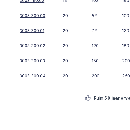
3003.180.02
18
102
150
3003.200.00
20
52
100
3003.200.01
20
72
120
3003.200.02
20
120
180
3003.200.03
20
150
20
3003.200.04
20
200
26
Ruim
50 jaar erv