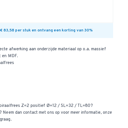
 € 83,58 per stuk en ontvang een korting van 30%
ecte afwerking aan onderzijde materiaal op o.a. massief
at en MDF.
aalfrees
piraalfrees Z=2 positief Ø=12 / SL=32 / TL=80?
ct? Neem dan
contact met ons op
voor meer informatie, onze
graag.