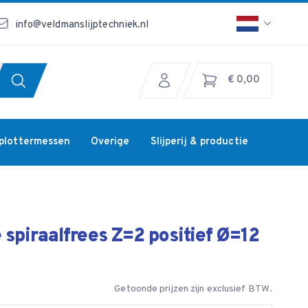
info@veldmanslijptechniek.nl
€ 0,00
jplottermessen
Overige
Slijperij & productie
spiraalfrees Z=2 positief Ø=12
Getoonde prijzen zijn exclusief BTW.