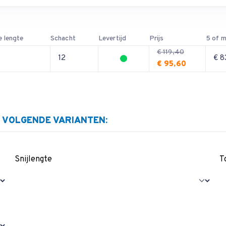
e lengte
Schacht
Levertijd
Prijs
5 of m
€ 119,40
12
€ 8
€ 95,60
E VOLGENDE VARIANTEN:
Snijlengte
T