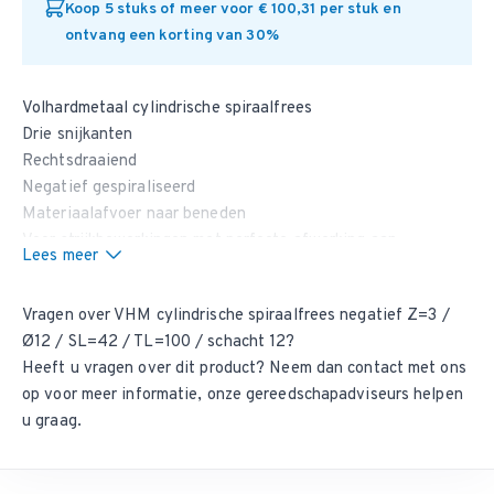
Koop 5 stuks of meer voor € 100,31 per stuk en
ontvang een korting van 30%
Volhardmetaal cylindrische spiraalfrees
Drie snijkanten
Rechtsdraaiend
Negatief gespiraliseerd
Materiaalafvoer naar beneden
Voor strijkbewerkingen met perfecte afwerking aan
Lees meer
bovenzijde materiaal op o.a. massief hout, plaatmateriaal,
spaanplaat en MDF
Vragen over VHM cylindrische spiraalfrees negatief Z=3 /
Ø12 / SL=42 / TL=100 / schacht 12?
Heeft u vragen over dit product? Neem dan
contact met ons
op
voor meer informatie, onze gereedschapadviseurs helpen
u graag.