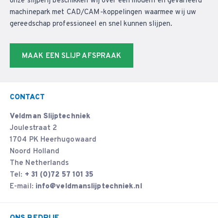
onze slijperij beschikken wij over een modern en gevarieerd
machinepark met CAD/CAM-koppelingen waarmee wij uw
gereedschap professioneel en snel kunnen slijpen.
MAAK EEN SLIJP AFSPRAAK
CONTACT
Veldman Slijptechniek
Joulestraat 2
1704 PK Heerhugowaard
Noord Holland
The Netherlands
Tel:
+ 31 (0)72 57 101 35
E-mail:
info@veldmanslijptechniek.nl