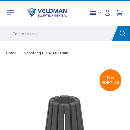
Zoeken
Home
Spantang ER32 Ø20 mm.
15%
15%
KORTING
KORTING