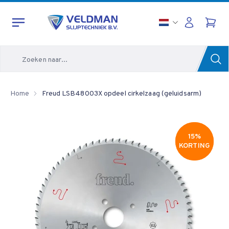
Zoeken
Home
Freud LSB48003X opdeel cirkelzaag (geluidsarm)
15%
15%
KORTING
KORTING