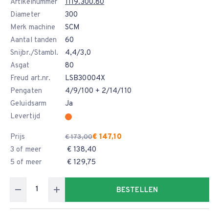
Artikelnummer
1119.300.80
Diameter
300
Merk machine
SCM
Aantal tanden
60
Snijbr./Stambl.
4,4/3,0
Asgat
80
Freud art.nr.
LSB30004X
Pengaten
4/9/100 + 2/14/110
Geluidsarm
Ja
Levertijd
Prijs
€ 147,10
€ 173,00
3 of meer
€ 138,40
5 of meer
€ 129,75
BESTELLEN