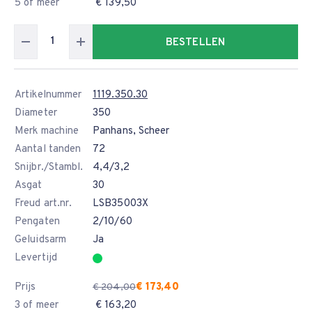
5 of meer
€ 139,50
BESTELLEN
Artikelnummer
1119.350.30
Diameter
350
Merk machine
Panhans, Scheer
Aantal tanden
72
Snijbr./Stambl.
4,4/3,2
Asgat
30
Freud art.nr.
LSB35003X
Pengaten
2/10/60
Geluidsarm
Ja
Levertijd
Prijs
€ 173,40
€ 204,00
3 of meer
€ 163,20