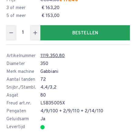
Prijs
€ 173,40
€ 204,00
3 of meer
€ 163,20
5 of meer
€ 153,00
BESTELLEN
Artikelnummer
1119.350.80
Diameter
350
Merk machine
Gabbiani
Aantal tanden
72
Snijbr./Stambl.
4,4/3,2
Asgat
80
Freud art.nr.
LSB35005X
Pengaten
4/9/100 + 2/9/110 + 2/14/110
Geluidsarm
Ja
Levertijd