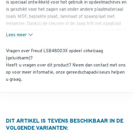
is speciaal ontwikkeld voor het gebruik in opdeelmachines en
is geschikt voor het zagen van onder andere plaatmateriaal
zoals MDF, beplakte plaat, laminaat of spaanplaat met
melamine. Dankzij de sleuven in de zaag trilt het zaagblad
minder tijdens het zagen en wordt de kans op oververhitting
Lees meer
verminderd. Ook bij hoge toerentallen kunt u met dit
geluidsarme opdeelzaagblad extreem stabiel zagen en
Vragen over Freud LSB48003X opdeel cirkelzaag
behaalt u een hogere afwerkingsgraad.
(geluidsarm)?
Door de 30% dikkere hardmetalen tanden is deze opdeelzaag
Heeft u vragen over dit product? Neem dan
contact met ons
bovendien veel vaker te herslijpen waardoor het zaagblad
op
voor meer informatie, onze gereedschapadviseurs helpen
een extreem lange levensduur heeft. Verder is de
u graag.
opdeelcirkelzaag voorzien van een Silver Ice coating over
het gehele zaagblad waardoor er tijdens het zagen maar
liefst 60% minder wrijving plaatsvindt.
Heeft u vragen over deze cirkelzaag? Neem dan
contact met
ons op
voor meer informatie.
Klik hier
om de brochure van de
Freud zaag te downloaden.
DIT ARTIKEL IS TEVENS BESCHIKBAAR IN DE
VOLGENDE VARIANTEN: