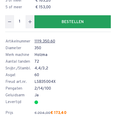
3 of meer
€ 163,20
5 of meer
€ 153,00
BESTELLEN
Artikelnummer
1119.350.60
Diameter
350
Merk machine
Holzma
Aantal tanden
72
Snijbr./Stambl.
4,4/3,2
Asgat
60
Freud art.nr.
LSB35004X
Pengaten
2/14/100
Geluidsarm
Ja
Levertijd
Prijs
€ 173,40
€ 204,00