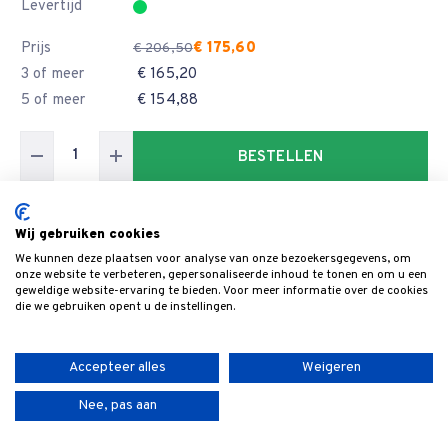
Levertijd
Prijs
€ 175,60
€ 206,50
3 of meer
€ 165,20
5 of meer
€ 154,88
BESTELLEN
Artikelnummer
1119.355.75
Wij gebruiken cookies
Diameter
355
We kunnen deze plaatsen voor analyse van onze bezoekersgegevens, om
onze website te verbeteren, gepersonaliseerde inhoud te tonen en om u een
Merk machine
Gabbiani
geweldige website-ervaring te bieden. Voor meer informatie over de cookies
die we gebruiken opent u de instellingen.
Aantal tanden
72
Snijbr./Stambl.
4,4/3,2
Asgat
75
Accepteer alles
Weigeren
Freud art.nr.
LSB35507X
Nee, pas aan
Pengaten
3/7/100
Geluidsarm
Ja