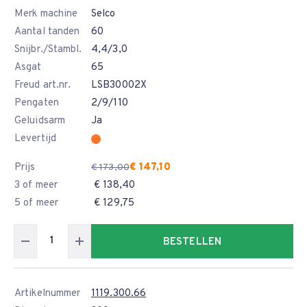
Merk machine
Selco
Aantal tanden
60
Snijbr./Stambl.
4,4/3,0
Asgat
65
Freud art.nr.
LSB30002X
Pengaten
2/9/110
Geluidsarm
Ja
Levertijd
Prijs
€ 147,10
€ 173,00
3 of meer
€ 138,40
5 of meer
€ 129,75
BESTELLEN
Artikelnummer
1119.300.66