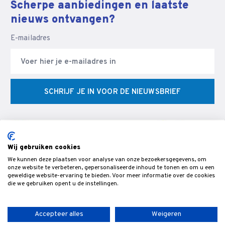
Scherpe aanbiedingen en laatste
nieuws ontvangen?
E-mailadres
SCHRIJF JE IN VOOR DE NIEUWSBRIEF
Wij gebruiken cookies
We kunnen deze plaatsen voor analyse van onze bezoekersgegevens, om
© Veldman Slijptechniek - Slijperij & specialist in CNC
onze website te verbeteren, gepersonaliseerde inhoud te tonen en om u een
geweldige website-ervaring te bieden. Voor meer informatie over de cookies
gereedschappen & snijgereedschap voor de bewerking van hout,-
die we gebruiken opent u de instellingen.
metaal- en kunststof.
Accepteer alles
Weigeren