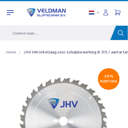
Zoeken
Home
JHV HM cirkelzaag voor schulpbewerking Ø 315 / aantal t
26%
26%
KORTING
KORTING