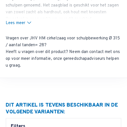
schulpen genoemd. Het zaagblad is geschikt voor het zagen
van zowel zacht als hardhout, ook hout met knoesten
(kwasten) is geen probleem voor dit zaagblad.
Lees meer
De spaanbegrenzing op het
cirkelzaagblad
biedt u extra
veiligheid tijdens het gebruik van de cirkelzaag en verkleint
Vragen over JHV HM cirkelzaag voor schulpbewerking Ø 315
de kans op gevaarlijk happen van de zaag als gevolg van
/ aantal tanden= 28?
overbelasting. Spaanbegrenzing is met name nuttig bij het
Heeft u vragen over dit product? Neem dan
contact met ons
zagen van knoestig hout of het gebruik van zaagmachines
op
voor meer informatie, onze gereedschapadviseurs helpen
met een manuele toevoer.
u graag.
Geluidsarme versie
Bent u op zoek naar een geluidsarme en/of anti vibratie
cirkelzaag? Bekijk dan ons
artikelnummer 1103
.
Koop 3 stuks of meer voor en
ontvang een korting van
20%
Koop 5 stuks of meer voor en
ontvang een korting
van 25%
DIT ARTIKEL IS TEVENS BESCHIKBAAR IN DE
VOLGENDE VARIANTEN:
Filters