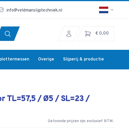
info@veldmanslijptechniek.nl
€ 0,00
jplottermessen
Overige
Slijperij & productie
r TL=57,5 / Ø5 / SL=23 /
Getoonde prijzen zijn exclusief BTW.