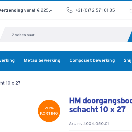
 verzending
vanaf € 225,-
+31 (0)72 571 01 35
Zoeken
werking
Metaalbewerking
Composiet bewerking
Sni
ht 10 x 27
HM doorgangsboo
schacht 10 x 27
20%
20%
KORTING
KORTING
Art. nr. 4004.050.01