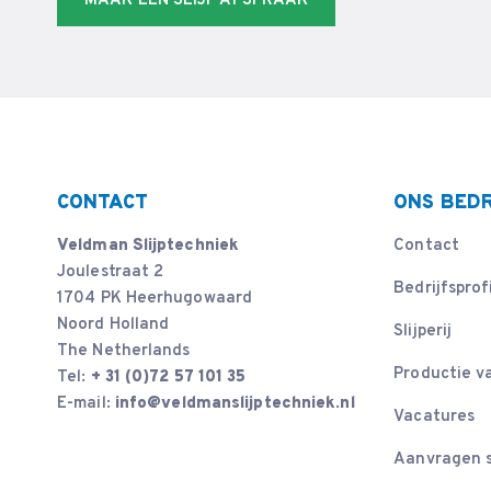
MAAK EEN SLIJP AFSPRAAK
CONTACT
ONS BEDR
Veldman Slijptechniek
Contact
Joulestraat 2
Bedrijfsprof
1704 PK Heerhugowaard
Noord Holland
Slijperij
The Netherlands
Productie v
Tel:
+ 31 (0)72 57 101 35
E-mail:
info@veldmanslijptechniek.nl
Vacatures
Aanvragen s