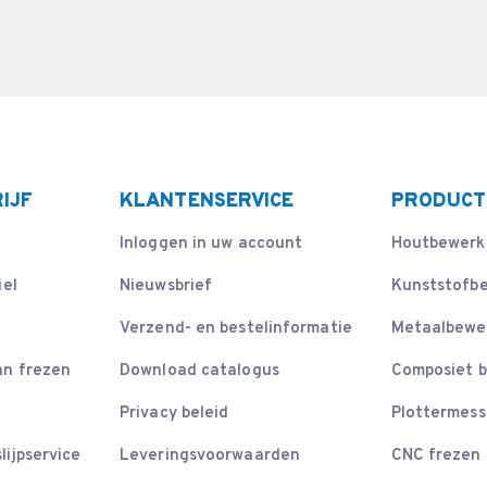
IJF
KLANTENSERVICE
PRODUCT
Inloggen in uw account
Houtbewerk
iel
Nieuwsbrief
Kunststofb
Verzend- en bestelinformatie
Metaalbewe
an frezen
Download catalogus
Composiet 
Privacy beleid
Plottermes
lijpservice
Leveringsvoorwaarden
CNC frezen