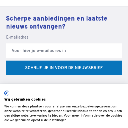
Scherpe aanbiedingen en laatste
nieuws ontvangen?
E-mailadres
SCHRIJF JE IN VOOR DE NIEUWSBRIEF
Wij gebruiken cookies
We kunnen deze plaatsen voor analyse van onze bezoekersgegevens, om
© Veldman Slijptechniek - Slijperij & specialist in CNC
onze website te verbeteren, gepersonaliseerde inhoud te tonen en om u een
geweldige website-ervaring te bieden. Voor meer informatie over de cookies
gereedschappen & snijgereedschap voor de bewerking van hout,-
die we gebruiken opent u de instellingen.
metaal- en kunststof.