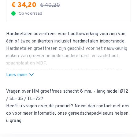
€ 34,20
€ 40,20
Op voorraad
Hardmetalen
bovenfrees
voor houtbewerking voorzien van
één of twee snijkanten inclusief hardmetalen inboorsnede.
Hardmetalen groeffrezen zijn geschikt voor het nauwkeurig
maken van groeven in onder andere hard- en zachthout,
spaanplaat en MDF.
De hardmetalen
groeffrezen
met artikelnummer 2003 zijn
Lees meer
een lang model schachtfrees met een schacht van 8
millimeter en zijn verkrijgbaar in een groot aantal diameters
Vragen over HM groeffrees schacht 8 mm. - lang model Ø12
en diverse snijlengtes. De totale lengte van de groeffrees is
/ SL=35 / TL=73?
73 of 90 millimeter. Z=2 + HM Inboorsnede.
Heeft u vragen over dit product? Neem dan
contact met ons
op
voor meer informatie, onze gereedschapadviseurs helpen
u graag.