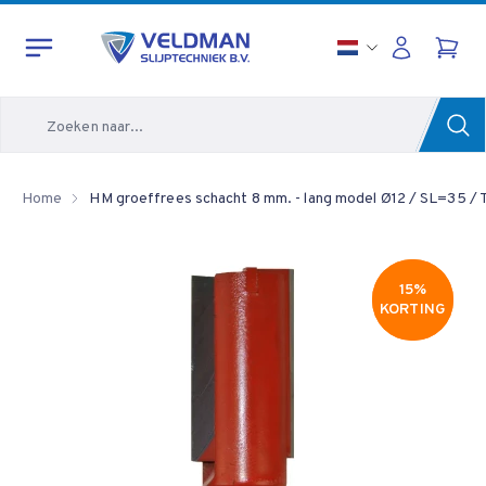
Zoeken
Home
HM groeffrees schacht 8 mm. - lang model Ø12 / SL=35 /
15%
15%
KORTING
KORTING