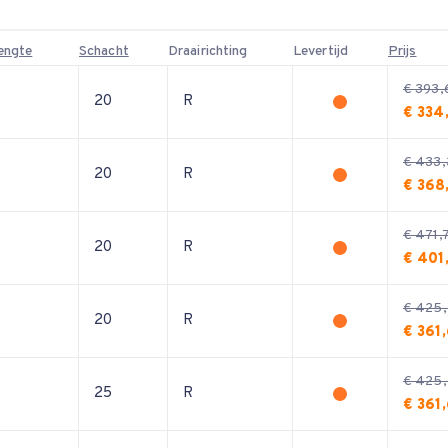
lengte
Schacht
Draairichting
Levertijd
Prijs
€ 393,
5
20
R
€ 334
€ 433,
20
R
€ 368
€ 471,
5
20
R
€ 401
€ 425
20
R
€ 361
€ 425
25
R
€ 361