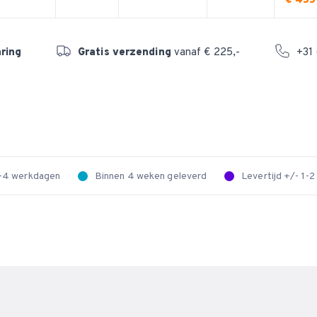
€ 455
aring
Gratis verzending
vanaf € 225,-
+31 
 2-4 werkdagen
Binnen 4 weken geleverd
Levertijd +/- 1-