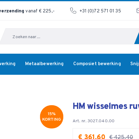
 verzending
vanaf € 225,-
+31 (0)72 571 01 35
Zoeken
werking
Metaalbewerking
Composiet bewerking
Sni
HM wisselmes ruw
15%
15%
KORTING
KORTING
Art. nr. 3027.040.00
€ 361,60
€ 425,40