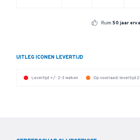
Ruim
50 jaar erv
UITLEG ICONEN LEVERTIJD
Levertijd +/- 2-3 weken
Op voorraad: levertijd