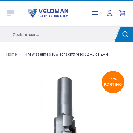
Zoeken
Home
HM wisselmes ruw schachtfrees (Z=3 of Z=4)
15%
15%
KORTING
KORTING