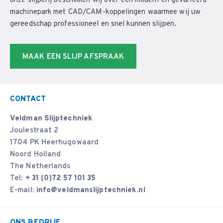
onze slijperij beschikken wij over een modern en gevarieerd
machinepark met CAD/CAM-koppelingen waarmee wij uw
gereedschap professioneel en snel kunnen slijpen.
MAAK EEN SLIJP AFSPRAAK
CONTACT
Veldman Slijptechniek
Joulestraat 2
1704 PK Heerhugowaard
Noord Holland
The Netherlands
Tel:
+ 31 (0)72 57 101 35
E-mail:
info@veldmanslijptechniek.nl
ONS BEDRIJF