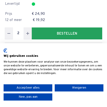
Levertijd
Prijs
€ 24,90
12 of meer
€ 19,92
BESTELLEN
Artikelnummer
6100.500.35
Wij gebruiken cookies
Formaat
500x35x3
We kunnen deze plaatsen voor analyse van onze bezoekersgegevens, om
Breedte
35
onze website te verbeteren, gepersonaliseerde inhoud te tonen en om u een
geweldige website-ervaring te bieden. Voor meer informatie over de cookies
Levertijd
die we gebruiken opent u de instellingen.
Prijs
€ 26,60
12 of meer
€ 21,28
Accepteer alles
Weigeren
Nee, pas aan
BESTELLEN