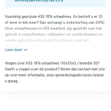
ontvang een korting van 20%
Voordelig geprijsde HSS 18%
schaafmes
. En bestelt u er 12
of meer in één keer? Dan ontvangt u extra korting van 20%!
Onze schaafmessen in HSS kwaliteit zijn geschikt voor het
gebruik in schaafbanken, vlakbanken en vandiktebanken en
worden gebruikt om hout glad te schaven, voor het
afschuinen van hoeken en om sponningen te maken in hout.
Lees meer
Bent u op zoek naar schaafmessen die extra lang scherp
bljiven? Bestel dan uw
schaafmessen in HM kwaliteit
, deze
Vragen over HSS 18% schaafmes 110x35x3 / breedte 35?
blijven tot wel 4 keer langer scherp dan schaafmessen in
Heeft u vragen over dit product? Neem dan
contact met ons
HSS 18% kwailteit. Dit artikel heeft een minimale
op
voor meer informatie, onze gereedschapadviseurs helpen
bestelhoeveelheid van 2 stuks.
u graag.
Zit uw maat er niet tussen?
Wij kunnen vrijwel iedere tussenliggende maat leveren. Vul
het aanvraagformulier
zo volledig mogelijk in en wij nemen
contact met u op.