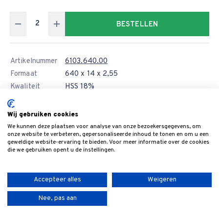
BESTELLEN
Artikelnummer
6103.640.00
Formaat
640 x 14 x 2,55
Kwaliteit
HSS 18%
Levertijd
Wij gebruiken cookies
Prijs
€ 50,70
We kunnen deze plaatsen voor analyse van onze bezoekersgegevens, om
12 of meer
€ 45,63
onze website te verbeteren, gepersonaliseerde inhoud te tonen en om u een
geweldige website-ervaring te bieden. Voor meer informatie over de cookies
die we gebruiken opent u de instellingen.
BESTELLEN
Accepteer alles
Weigeren
Artikelnummer
6103.710.00
Nee, pas aan
Formaat
710 x 14 x 2,55