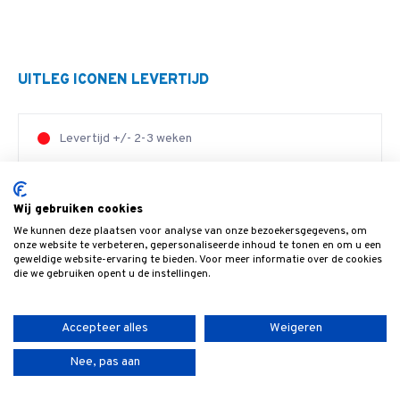
UITLEG ICONEN LEVERTIJD
Levertijd +/- 2-3 weken
Op voorraad: levertijd 2-4 werkdagen
Wij gebruiken cookies
We kunnen deze plaatsen voor analyse van onze bezoekersgegevens, om
Binnen 4 weken geleverd
onze website te verbeteren, gepersonaliseerde inhoud te tonen en om u een
geweldige website-ervaring te bieden. Voor meer informatie over de cookies
die we gebruiken opent u de instellingen.
Levertijd +/- 1-2 weken
Op voorraad
Accepteer alles
Weigeren
Nee, pas aan
Binnen 8 weken geleverd