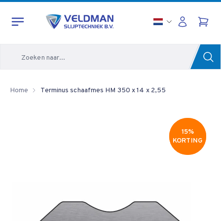
Zoeken
Home
Terminus schaafmes HM 350 x 14 x 2,55
15%
15%
KORTING
KORTING