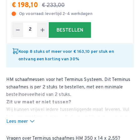
€ 198,10
€ 233,00
Op voorraad: levertijd 2-4 werkdagen
BESTELLEN
Koop 8 stuks of meer voor € 163,10 per stuk en
ontvang een korting van 30%
HM schaafmessen voor het Terminus Systeem. Dit Terminus
schaafmes is per 2 stuks te bestellen, met een minimale
bestelhoeveelheid van 2 stuks.
Zit uw maat er niet tussen?
Wij kunnen vrijwel iedere tussenliggende maat leveren. Vul
het aanvraagformulier
zo volledig mogelijk in en wij nemen
Lees meer
contact met u op.
Vragen over Terminus schaafmes HM 350 x 14 x 2,55?