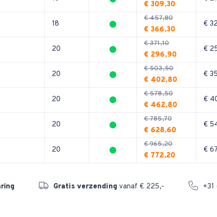
€ 309,30
€ 457,80
18
€ 3
€ 366,30
€ 371,10
20
€ 2
€ 296,90
€ 503,50
20
€ 3
€ 402,80
€ 578,50
20
€ 4
€ 462,80
€ 785,70
0
20
€ 5
€ 628,60
€ 965,20
0
20
€ 6
€ 772,20
aring
Gratis verzending
vanaf € 225,-
+31 