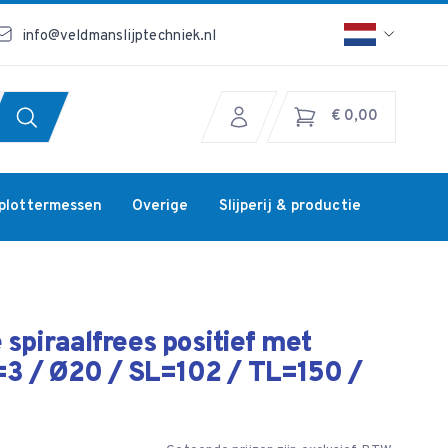
info@veldmanslijptechniek.nl
€ 0,00
jplottermessen
Overige
Slijperij & productie
spiraalfrees positief met
=3 / Ø20 / SL=102 / TL=150 /