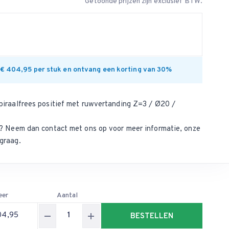
Getoonde prijzen zijn exclusief BTW.
 € 404,95 per stuk en ontvang een korting van 30%
piraalfrees positief met ruwvertanding Z=3 / Ø20 /
ct? Neem dan
contact met ons op
voor meer informatie, onze
graag.
eer
Aantal
04,95
BESTELLEN