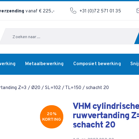
 verzending
vanaf € 225,-
+31 (0)72 571 01 35
Zoeken
werking
Metaalbewerking
Composiet bewerking
Sni
ertanding Z=3 / Ø20 / SL=102 / TL=150 / schacht 20
VHM cylindrische 
ruwvertanding Z
20%
20%
KORTING
KORTING
schacht 20