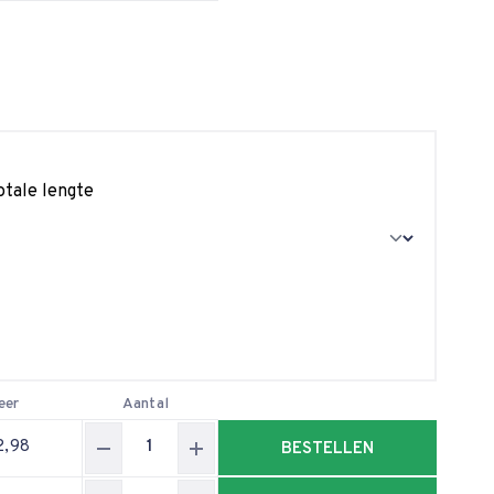
otale lengte
eer
Aantal
2,98
BESTELLEN