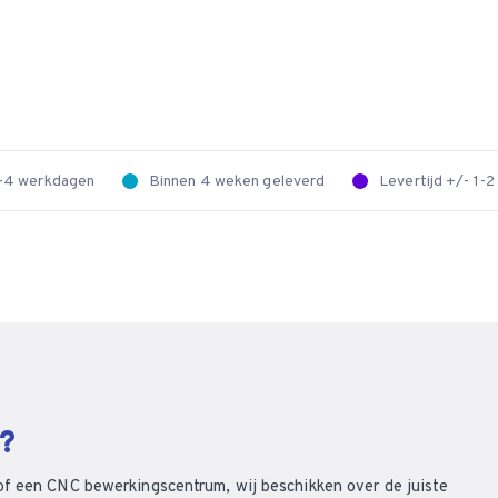
 2-4 werkdagen
Binnen 4 weken geleverd
Levertijd +/- 1-
n?
of een CNC bewerkingscentrum, wij beschikken over de juiste