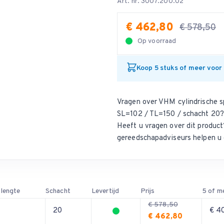
Art. nr. 3007.200.02
€ 462,80
€ 578,50
Op voorraad
Koop 5 stuks of meer voor
Vragen over VHM cylindrische s
SL=102 / TL=150 / schacht 20?
Heeft u vragen over dit produ
gereedschapadviseurs helpen u 
 lengte
Schacht
Levertijd
Prijs
5 of m
€ 578,50
20
€ 4
€ 462,80