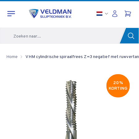
Zoeken
Home
VHM cylindrische spiraalfrees Z=3 negatief met ruwvertan
20%
20%
KORTING
KORTING