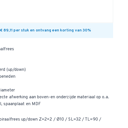
 € 89,11 per stuk en ontvang een korting van 30%
aalfrees
eerd (up/down)
 beneden
diameter
ecte afwerking aan boven-en onderzijde materiaal op o.a.
al, spaanplaat en MDF
spiraalfrees up/down Z=2+2 / Ø10 / SL=32 / TL=90 /