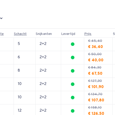
gte
Schacht
Snijkanten
Levertijd
Prijs
5
€ 45,40
5
2+2
€ 36,40
€ 50,00
6
2+2
€ 40,00
€ 84,30
8
2+2
€ 67,50
€ 127,30
10
2+2
€ 101,90
€ 134,70
10
2+2
€ 107,80
€ 158,10
12
2+2
€ 126,50