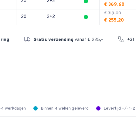
20
2+2
€ 369,60
€ 319,00
20
2+2
€ 255,20
aring
Gratis verzending
vanaf € 225,-
+31 
 2-4 werkdagen
Binnen 4 weken geleverd
Levertijd +/- 1-