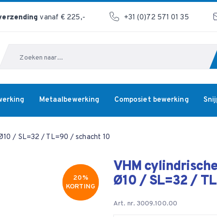
 verzending
vanaf € 225,-
+31 (0)72 571 01 35
Zoeken
werking
Metaalbewerking
Composiet bewerking
Sni
Ø10 / SL=32 / TL=90 / schacht 10
VHM cylindrische
Ø10 / SL=32 / TL
20%
20%
KORTING
KORTING
Art. nr. 3009.100.00