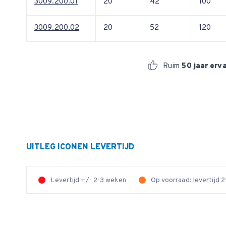
3009.200.01
20
42
100
3009.200.02
20
52
120
Ruim
50 jaar erv
UITLEG ICONEN LEVERTIJD
Levertijd +/- 2-3 weken
Op voorraad: levertijd