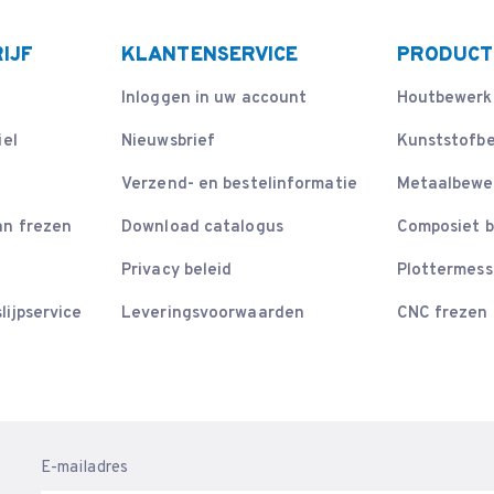
IJF
KLANTENSERVICE
PRODUCT
Inloggen in uw account
Houtbewerk
iel
Nieuwsbrief
Kunststofb
Verzend- en bestelinformatie
Metaalbewe
an frezen
Download catalogus
Composiet 
Privacy beleid
Plottermes
lijpservice
Leveringsvoorwaarden
CNC frezen
E-mailadres