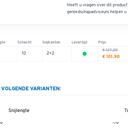
Heeft u vragen over dit produ
gereedschapadviseurs helpen u 
gte
Schacht
Snijkanten
Levertijd
Prijs
€ 127,30
10
2+2
€ 101,90
E VOLGENDE VARIANTEN:
Snijlengte
T