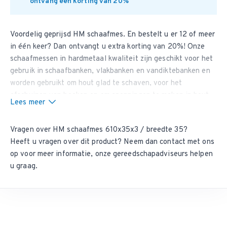
ontvang een korting van 20%
Voordelig geprijsd HM
schaafmes
. En bestelt u er 12 of meer
in één keer? Dan ontvangt u extra korting van 20%! Onze
schaafmessen in hardmetaal kwaliteit zijn geschikt voor het
gebruik in schaafbanken, vlakbanken en vandiktebanken en
worden gebruikt om hout glad te schaven, voor het
afschuinen van hoeken en om sponningen te maken in hout.
Lees meer
Schaafmessen in HM kwaliteit blijven tot wel 4 keer langer
scherp dan
schaafmessen in HSS kwaliteit
. Dit artikel heeft
Vragen over HM schaafmes 610x35x3 / breedte 35?
een minimale bestelhoeveelheid van 2 stuks.
Heeft u vragen over dit product? Neem dan
contact met ons
Zit uw maat er niet tussen?
op
voor meer informatie, onze gereedschapadviseurs helpen
Wij kunnen vrijwel iedere tussenliggende maat leveren. Vul
u graag.
het aanvraagformulier
zo volledig mogelijk in en wij nemen
contact met u op.