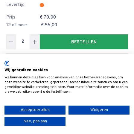
Levertijd
Prijs
€ 70,00
12 of meer
€ 56,00
BESTELLEN
Artikelnummer
6101.330.35
Wij gebruiken cookies
Formaat
330x35x3
We kunnen deze plaatsen voor analyse van onze bezoekersgegevens, om
Breedte
35
onze website te verbeteren, gepersonaliseerde inhoud te tonen en om u een
geweldige website-ervaring te bieden. Voor meer informatie over de cookies
Levertijd
die we gebruiken opent u de instellingen.
Prijs
€ 70,80
12 of meer
€ 56,64
Accepteer alles
Weigeren
Nee, pas aan
BESTELLEN