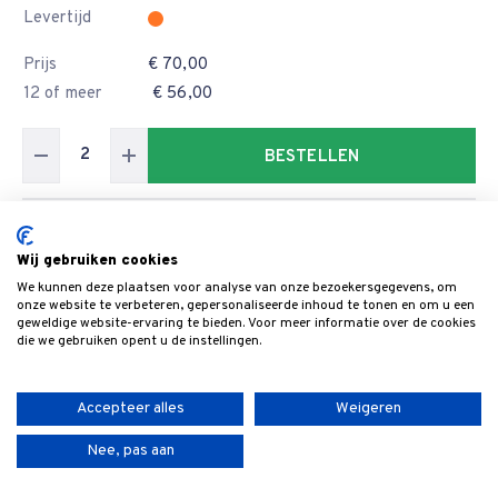
Levertijd
Prijs
€ 70,00
12 of meer
€ 56,00
BESTELLEN
Artikelnummer
6101.330.35
Wij gebruiken cookies
Formaat
330x35x3
We kunnen deze plaatsen voor analyse van onze bezoekersgegevens, om
Breedte
35
onze website te verbeteren, gepersonaliseerde inhoud te tonen en om u een
geweldige website-ervaring te bieden. Voor meer informatie over de cookies
Levertijd
die we gebruiken opent u de instellingen.
Prijs
€ 70,80
12 of meer
€ 56,64
Accepteer alles
Weigeren
Nee, pas aan
BESTELLEN