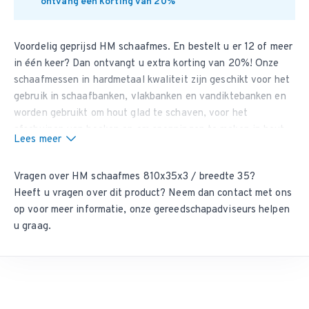
ontvang een korting van 20%
Voordelig geprijsd HM
schaafmes
. En bestelt u er 12 of meer
in één keer? Dan ontvangt u extra korting van 20%! Onze
schaafmessen in hardmetaal kwaliteit zijn geschikt voor het
gebruik in schaafbanken, vlakbanken en vandiktebanken en
worden gebruikt om hout glad te schaven, voor het
afschuinen van hoeken en om sponningen te maken in hout.
Lees meer
Schaafmessen in HM kwaliteit blijven tot wel 4 keer langer
scherp dan
schaafmessen in HSS kwaliteit
. Dit artikel heeft
Vragen over HM schaafmes 810x35x3 / breedte 35?
een minimale bestelhoeveelheid van 2 stuks.
Heeft u vragen over dit product? Neem dan
contact met ons
Zit uw maat er niet tussen?
op
voor meer informatie, onze gereedschapadviseurs helpen
Wij kunnen vrijwel iedere tussenliggende maat leveren. Vul
u graag.
het aanvraagformulier
zo volledig mogelijk in en wij nemen
contact met u op.